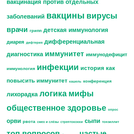
вакцинация против отдельных
вакцины
вирусы
заболеваний
врачи
детская иммунология
грипп
дифференциальная
диарея
дифтерия
иммунитет
диагностика
иммунодефицит
инфекции
история
как
иммунология
повысить иммунитет
конференция
кашель
логика
мифы
лихорадка
общественное здоровье
опрос
орви
сыпи
рвота
смех и слёзы
стрептококки
тонзиллит
топ вопросов
частые