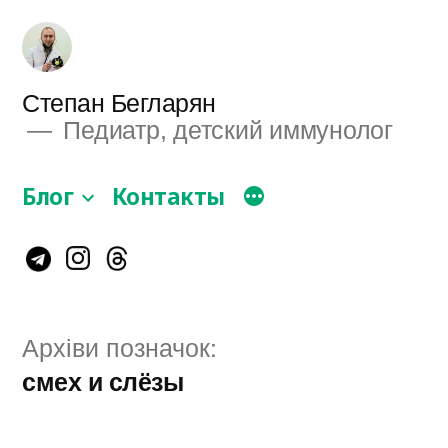
Перейти
до
вмісту
Степан Бегларян
Педиатр, детский иммунолог
Блог
Контакты
Instagram
Telegram
Threads
Архіви позначок:
смех и слёзы