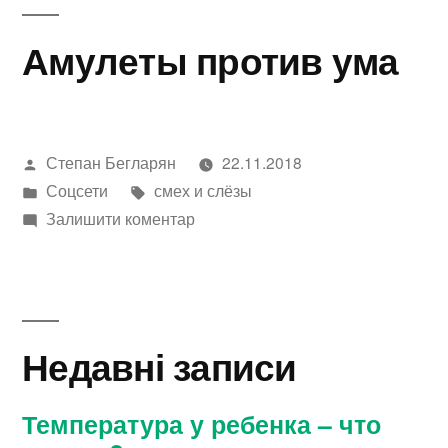
Амулеты против ума
Написано
Степан Бегларян
22.11.2018
автором
Опубліковано
Позначки:
Соцсети
смех и слёзы
в
до
Залишити коментар
Амулеты
против
ума
Недавні записи
Температура у ребенка – что