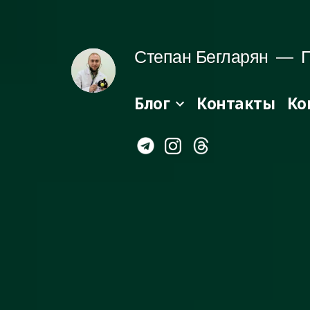
Перейти
до
Степан Бегларян
П
вмісту
Блог
Контакты
Ко
Instagram
Telegram
Threads