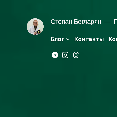
Перейти
до
Степан Бегларян
П
вмісту
Блог
Контакты
Ко
Instagram
Telegram
Threads