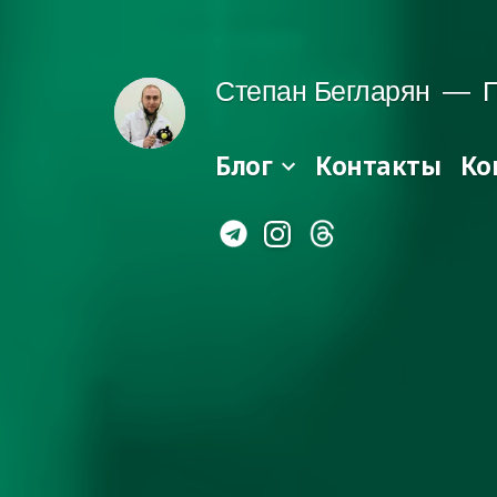
Перейти
до
Степан Бегларян
П
вмісту
Блог
Контакты
Ко
Instagram
Telegram
Threads