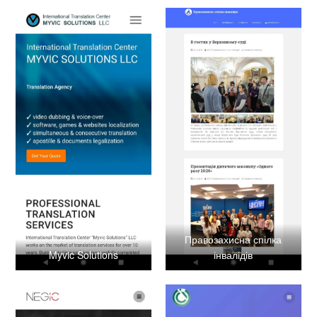
Правозахисна спілка
Myvic Solutions
інвалідів