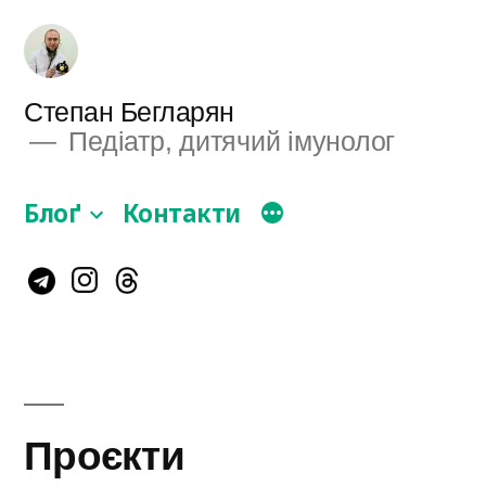
Перейти
до
вмісту
Степан Бегларян
Педіатр, дитячий імунолог
Блоґ
Контакти
Instagram
Telegram
Threads
Проєкти