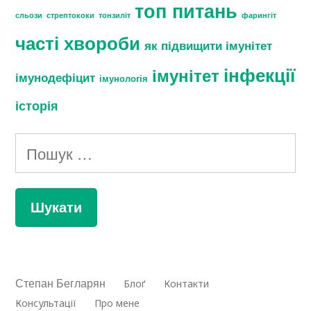
топ питань
сльози
стрептококи
тонзиліт
фарингіт
часті хвороби
як підвищити імунітет
інфекції
імунітет
імунодефіцит
імунологія
історія
Пошук:
Степан Бегларян
Блоґ
Контакти
Консультації
Про мене