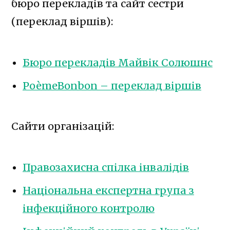
бюро перекладів та сайт сестри
(переклад віршів):
Бюро перекладів Майвік Солюшнс
PoèmeBonbon – переклад віршів
Сайти організацій:
Правозахисна спілка інвалідів
Національна експертна група з
інфекційного контролю