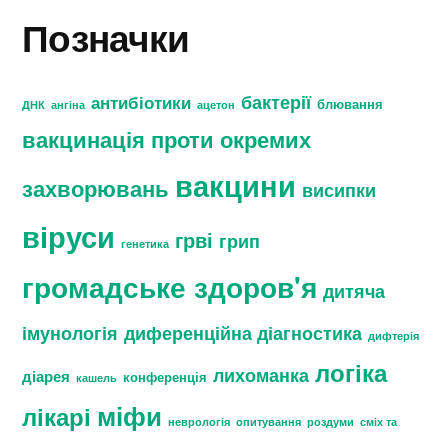
Позначки
бактерії
антибіотики
блювання
ДНК
ангіна
ацетон
вакцинація проти окремих
вакцини
захворювань
висипки
віруси
грві
грип
генетика
громадське здоров'я
дитяча
імунологія
диференційна діагностика
дифтерія
логіка
лихоманка
діарея
конференція
кашель
міфи
лікарі
неврологія
опитування
роздуми
сміх та