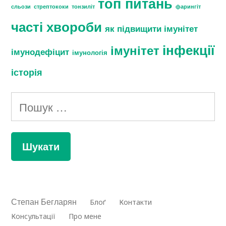
топ питань
сльози
стрептококи
тонзиліт
фарингіт
часті хвороби
як підвищити імунітет
інфекції
імунітет
імунодефіцит
імунологія
історія
Пошук:
Степан Бегларян
Блоґ
Контакти
Консультації
Про мене