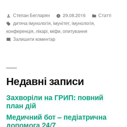
Написано
Опублікован
Степан Бегларян
29.08.2016
Статті
автором
Позначки:
в
дитяча імунологія
,
імунітет
,
імунологія
,
конференція
,
лікарі
,
міфи
,
опитування
до
Залишити коментар
10
запитань
педіатрам
про
Недавні записи
імунну
систему
Захворіли на ГРИП: повний
план дій
Медичний бот – педіатрична
допомога 24/7