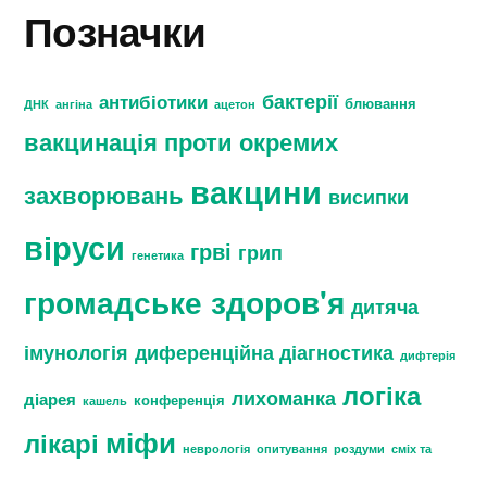
Позначки
бактерії
антибіотики
блювання
ДНК
ангіна
ацетон
вакцинація проти окремих
вакцини
захворювань
висипки
віруси
грві
грип
генетика
громадське здоров'я
дитяча
імунологія
диференційна діагностика
дифтерія
логіка
лихоманка
діарея
конференція
кашель
міфи
лікарі
неврологія
опитування
роздуми
сміх та