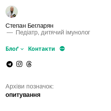
Перейти
до
вмісту
Степан Бегларян
Педіатр, дитячий імунолог
Блоґ
Контакти
Instagram
Telegram
Threads
Архіви позначок:
опитування