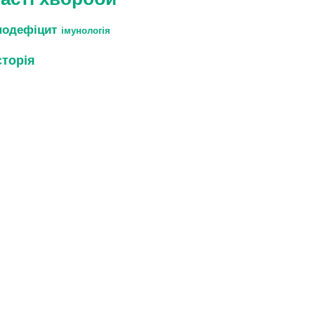
нодефіцит
імунологія
сторія