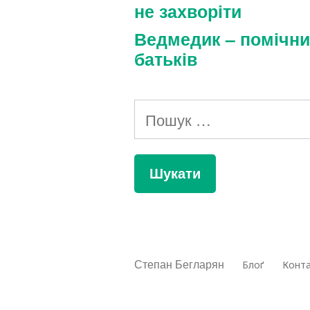
не захворіти
Ведмедик – помічни
батьків
Пошук:
Степан Бегларян
Блоґ
Конт