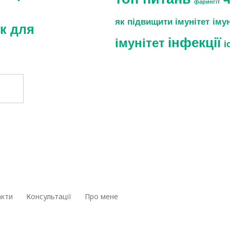
фарингіт
як підвищити імунітет
іму
к для
інфекції
імунітет
і
акти
Консультації
Про мене