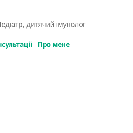
едіатр, дитячий імунолог
нсультації
Про мене