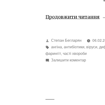
“А
Продовжити читання
у
ді
Написано
Степан Бегларян
06.02.
ф
автором
Позначки:
ангіна
,
антибіотики
,
віруси
,
ди
–
фарингіт
,
часті хвороби
я
до
Залишити коментар
лі
Ангіна
у
дітей,
фарингіт
–
як