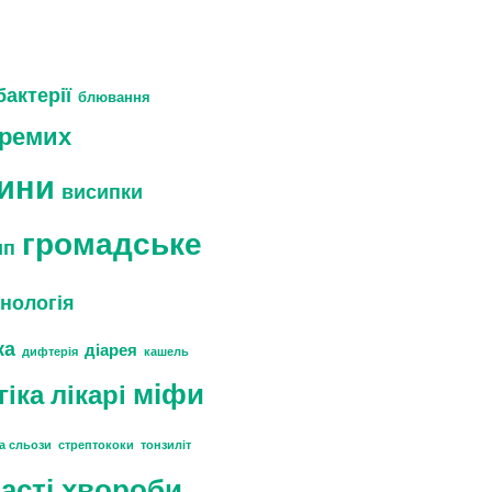
бактерії
блювання
кремих
ини
висипки
громадське
ип
унологія
ка
діарея
дифтерія
кашель
міфи
гіка
лікарі
та сльози
стрептококи
тонзиліт
асті хвороби