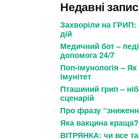
лікувати
Недавні запи
Захворіли на ГРИП:
дій
Медичний бот – пед
допомога 24/7
Поп-імунологія – Як
імунітет
Пташиний грип – ніб
сценарій
Про фразу “зниженн
Яка вакцина краща?
ВІТРЯНКА: чи все та