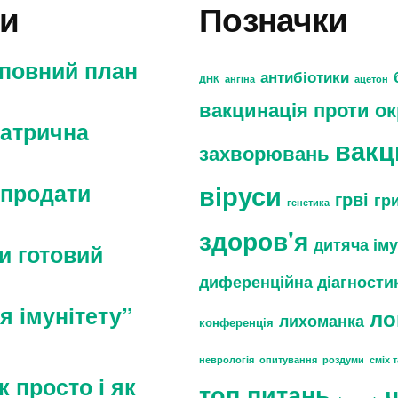
си
Позначки
 повний план
антибіотики
ДНК
ангіна
ацетон
вакцинація проти о
іатрична
вакц
захворювань
 продати
віруси
грві
гр
генетика
здоров'я
дитяча ім
и готовий
диференційна діагности
я імунітету”
ло
лихоманка
конференція
неврологія
опитування
роздуми
сміх 
к просто і як
топ питань
ч