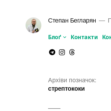
Перейти
до
Степан Бегларян
П
вмісту
Блоґ
Контакти
Ко
Instagram
Telegram
Threads
Архіви позначок:
стрептококи