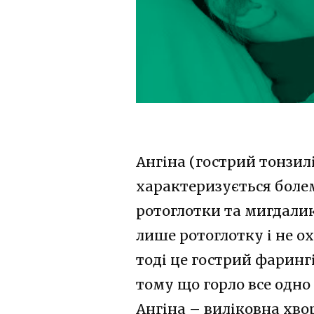
Ангіна (гострий тонзил
характеризується болем
ротоглотки та мигдали
лише ротоглотку і не ох
тоді це гострий фарингі
тому що горло все одно 
Ангіна – виліковна хво