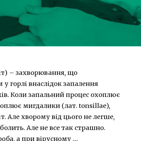
іт) – захворювання, що
 у горлі внаслідок запалення
ків. Коли запальний процес охоплює
оплює мигдалики (лат. tonsillae),
т. Але хворому від цього не легше,
болить. Але не все так страшно.
роба, а при вірусному …