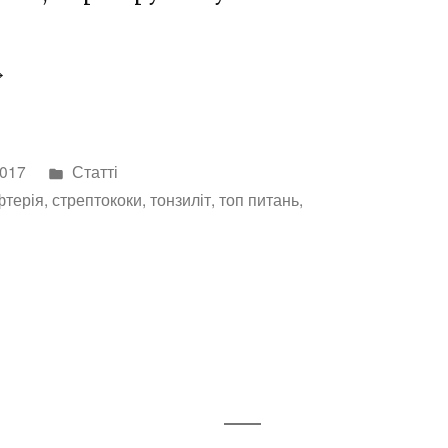
нгіна
тей,
Опубліковано
2017
Статті
арингіт
в
фтерія
,
стрептококи
,
тонзиліт
,
топ питань
,
к
кувати”