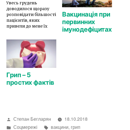
Увесь грудень
доводилося щоразу
Вакцинація при
розповідати більшості
пацієнтів, яких
первинних
привели до мене їх
імунодефіцитах
висока температура з
ГРВІ-симптоматикою,
про грип. Розповідати
про те, що грип вміє
викликати
ускладнення. Про те,
що грип для дітей в
принципі ризиковіша
Грип – 5
хвороба щодо вірусної
простих фактів
пневмонії, ніж чинні
штами кoвiдy. Але від
грипу є ліки, які
ефективні,…
Написано
Степан Бегларян
18.10.2018
автором
Опубліковано
Позначки:
Соцмережі
вакцини
,
грип