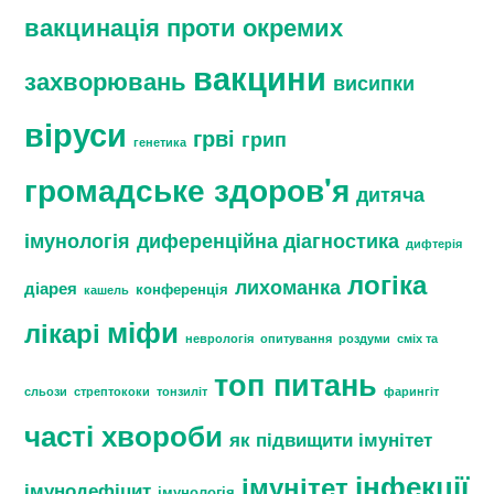
вакцинація проти окремих
вакцини
захворювань
висипки
віруси
грві
грип
генетика
громадське здоров'я
дитяча
імунологія
диференційна діагностика
дифтерія
логіка
лихоманка
діарея
конференція
кашель
міфи
лікарі
неврологія
опитування
роздуми
сміх та
топ питань
сльози
стрептококи
тонзиліт
фарингіт
часті хвороби
як підвищити імунітет
інфекції
імунітет
імунодефіцит
імунологія