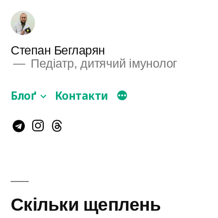
Перейти
до
вмісту
Степан Бегларян
Педіатр, дитячий імунолог
Блоґ
Контакти
Instagram
Telegram
Threads
Скільки щеплень