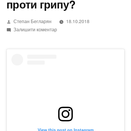
проти грипу?
Написано
Степан Бегларян
18.10.2018
автором
до
Залишити коментар
Скільки
щеплень
проти
грипу?
View this post on Instagram