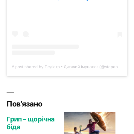
A post shared by Педіатр • Дитячий імунолог (@stepanbeglaryan)
Пов’язано
Грип – щорічна
біда