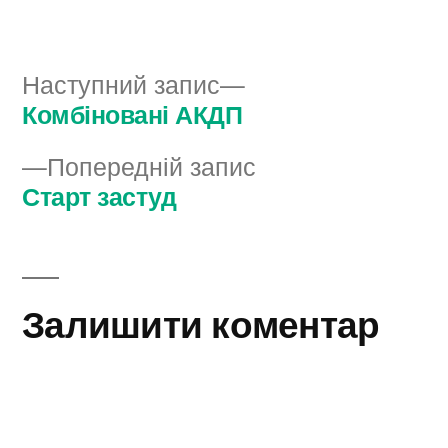
в
Наступний
Наступний запис
запис:
Комбіновані АКДП
Навігація
Попередній
Попередній запис
записів
запис:
Старт застуд
Залишити коментар