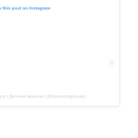
w this post on Instagram
атр • Дитячий імунолог (@stepanbeglaryan)