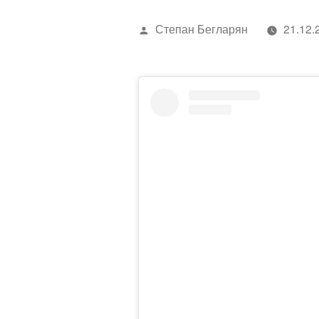
Написано
Степан Бегларян
21.12.
автором