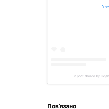
Vie
A post shared by Педі
Пов’язано