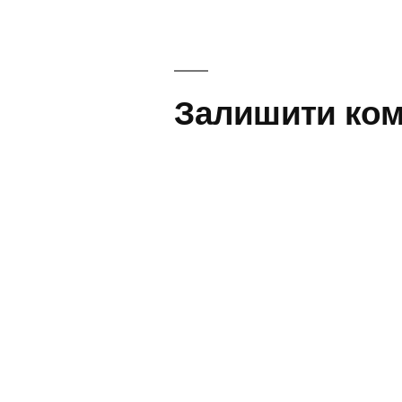
респ
записів
киш
інфе
Залишити ком