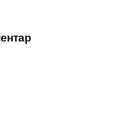
іраторних та
кових вірусних
кцій,…
ентар