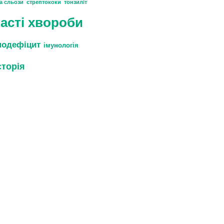
та сльози
стрептококи
тонзиліт
асті хвороби
нодефіцит
імунологія
сторія