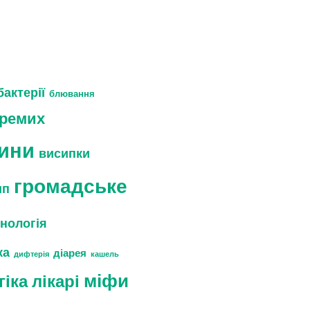
бактерії
блювання
кремих
ини
висипки
громадське
ип
унологія
ка
діарея
дифтерія
кашель
міфи
гіка
лікарі