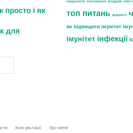
неврологія
опитування
роздуми
сміх 
к просто і як
топ питань
ч
фарингіт
як підвищити імунітет
іму
к для
інфекції
імунітет
і
акти
Консультації
Про мене