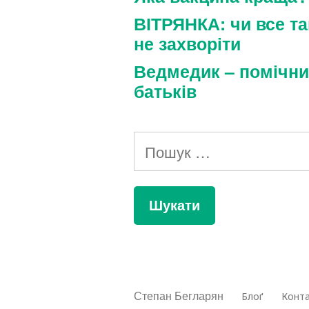
ВІТРЯНКА: чи все та
не захворіти
Ведмедик – помічни
батьків
Пошук:
Степан Бегларян
Блоґ
Конт