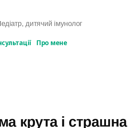
едіатр, дитячий імунолог
нсультації
Про мене
ма крута і страшна