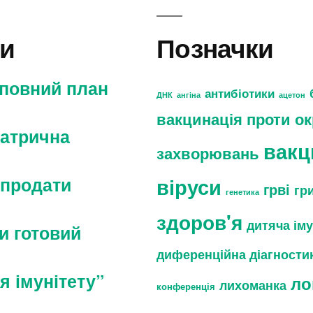
си
Позначки
 повний план
антибіотики
ДНК
ангіна
ацетон
вакцинація проти о
іатрична
вакц
захворювань
 продати
віруси
грві
гр
генетика
здоров'я
дитяча ім
и готовий
диференційна діагности
я імунітету”
ло
лихоманка
конференція