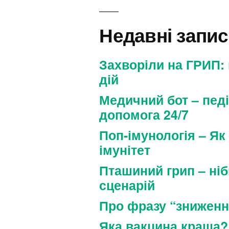
Недавні запи
Захворіли на ГРИП:
дій
Медичний бот – пед
допомога 24/7
Поп-імунологія – Як
імунітет
Пташиний грип – ніб
сценарій
Про фразу “зниженн
Яка вакцина краща?